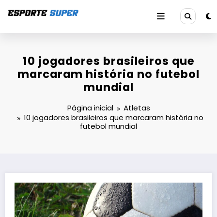
Pular
para
o
Tudo Sobre o Mundo Esportivo
conteúdo
10 jogadores brasileiros que
marcaram história no futebol
mundial
Página inicial
Atletas
10 jogadores brasileiros que marcaram história no
futebol mundial