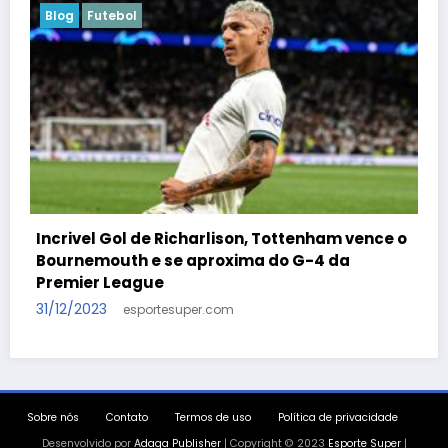
Blog
Futebol
Incrivel Gol de Richarlison, Tottenham vence o
Bournemouth e se aproxima do G-4 da
Premier League
31/12/2023
esportesuper.com
Sobre nós
Contato
Termos de uso
Política de privacidade
Desenvolvido por
Adaga Publisher
| Copyright © 2023
Esporte Super
|