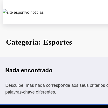
Pular
para
o
Tudo Sobre o Mundo Esportivo
conteúdo
Categoria: Esportes
Nada encontrado
Desculpe, mas nada corresponde aos seus critérios 
palavras-chave diferentes.